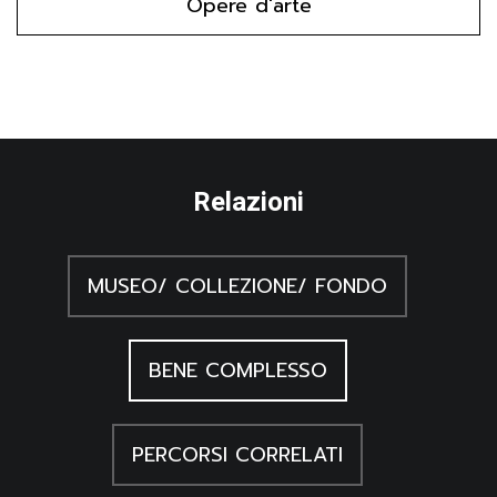
Opere d'arte
rappresentativo di un Casato cittadino. Le tavolette
dell'insula Richeria e Pordenone sul finire del XIV
secolo, in Le favolose historie di Palazzo Ricchieri.
Testimonianze tardogotiche nei soffitti lignei di
Pordenone, Treviso 2008
Crosato A., Meraviglie d'Oriente nei "palzzi Ricchier", in
Le favolose historie di Palazzo Ricchieri.
Testimonianze tardogotiche nei soffitti lignei di
Relazioni
Pordenone, Treviso 2008
Guerzi C., "Fabulae cortesi" sulle cantinelle di
Pordenone, in Gli echi della terra. Cultura celtica in Friuli:
dati materiali e momenti dell'immaginario, Pisa 2002
MUSEO/ COLLEZIONE/ FONDO
Cozzi E., Tavolette da soffitto di soggetto
cavalleresco, in Le stanze di Artù. Gli affreschi di
Frugarolo e l'immaginario cavalleresco nell'autunno del
BENE COMPLESSO
Medioevo, Milano 1999
Cozzi E., Tavolette da soffitto tardogotiche di soggetto
cavalleresco a Pordenone, in In domo habitationis.
PERCORSI CORRELATI
L'arredo in Friuli nel tardo Medioevo, Venezia 1996