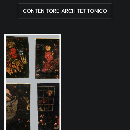
Nosella M.G., Le "cantinelle" figurate e la pittura
profana tardogotica in Friuli, in Arte in Friuli Arte a
CONTENITORE ARCHITETTONICO
Trieste, Udine 1993, n. 12-13
Fratta de Tomas F., Soffitti lignei in Friuli fra Medioevo e
Rinascimento, Cinisello Balsamo (MI) 2019