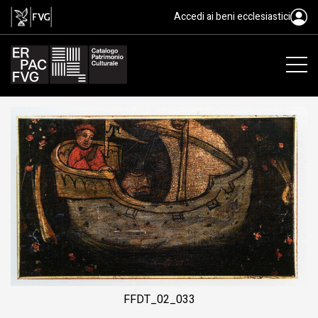
tavoletta da soffitto, ambito po
Accedi ai beni ecclesiastici
FFDT_02_033