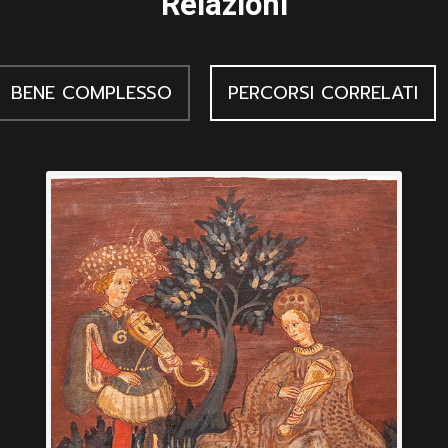
Relazioni
ignei in Friuli fra Medioevo e Rinascimento, Cinisello Balsamo (MI)
BENE COMPLESSO
PERCORSI CORRELATI