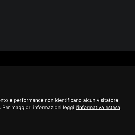
SERVIZI
SEGUICI
Archivio fotografico
Biblioteca
Formazione e consulenza
i
ento e performance non identificano alcun visitatore
a]. Per maggiori informazioni leggi
l'informativa estesa
razione di
Cambio preferenze
©2023 - ERPAC
bilità
cookie
FVG