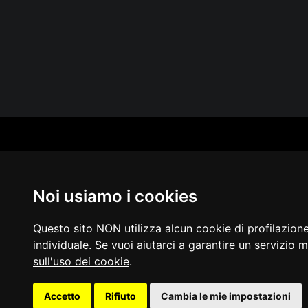
CAT
PER
MUS
Noi usiamo i cookies
MA
IN 
PUB
Questo sito NON utilizza alcun cookie di profilazion
individuale. Se vuoi aiutarci a garantire un servizio m
sull'uso dei cookie
.
Acces
Accetto
Rifiuto
Cambia le mie impostazioni