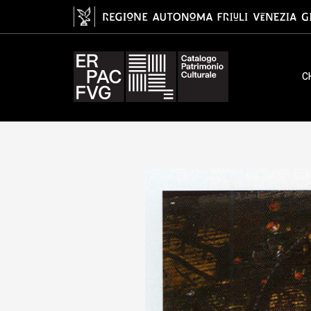
tavoletta da soffitto, ambito po
C