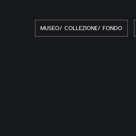
1993, n. 12-13
Fratta de Tomas F., Soffitti l
MUSEO/ COLLEZIONE/ FONDO