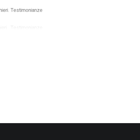
hieri. Testimonianze
ieri. Testimonianze
tavolette dell'insula
ieri. Testimonianze
hieri. Testimonianze
Friuli: dati materiali
schi di Frugarolo e
 domo habitationis.
 Arte a Trieste, Udine