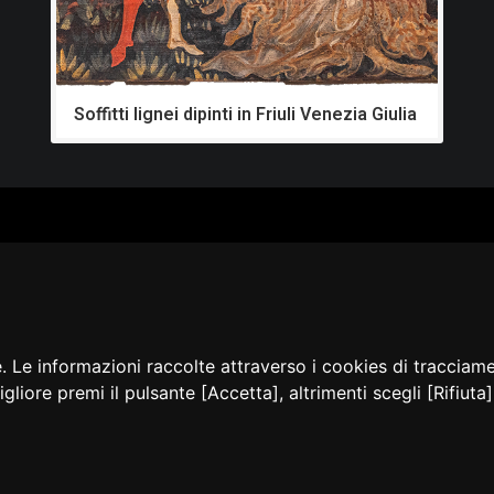
Soffitti lignei dipinti in Friuli Venezia Giulia
ALOGO
CHI SIAMO
RISORSE
CORSI
Contatti
Formazione - Musei
EI
Cosa facciamo
Formazione - Biblioteche
PPA
La nostra storia
Progetti
EVIDENZA
Convegni, seminari, event
BLICAZIONI
e. Le informazioni raccolte attraverso i cookies di tracciam
AMMER
igliore premi il pulsante [Accetta], altrimenti scegli [Rifiut
sibilità
Privacy e Note
Cookie
Amministrazione
Dichia
legali
policy
trasparente
accessi