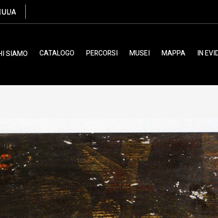
rdenonese, XV
CATALOGO
PERCORSI
MUSEI
MAPPA
IN EV
HI SIAMO