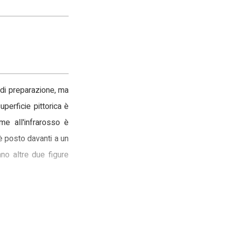
o di preparazione, ma
perficie pittorica è
me all'infrarosso è
 è posto davanti a un
nno altre due figure