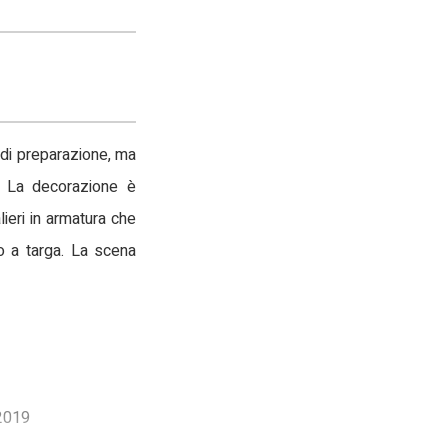
o di preparazione, ma
. La decorazione è
ieri in armatura che
do a targa. La scena
 2019