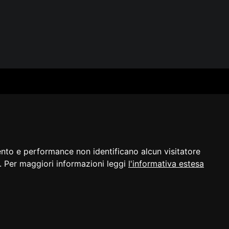
SERVIZI
SEGUICI
Archivio fotografico
Biblioteca
Formazione e consulenza
i
ento e performance non identificano alcun visitatore
a]. Per maggiori informazioni leggi
l'informativa estesa
razione di
Cambio preferenze
©2023 - ERPAC
bilità
cookie
FVG