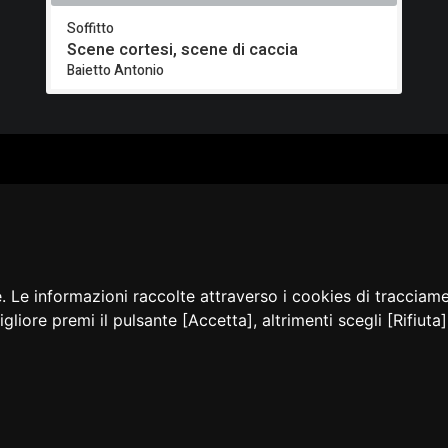
Soffitto
Scene cortesi, scene di caccia
Baietto Antonio
ALOGO
CHI SIAMO
RISORSE
CORSI
Contatti
Formazione - Musei
EI
Cosa facciamo
Formazione - Biblioteche
PPA
La nostra storia
Progetti
EVIDENZA
Convegni, seminari, event
BLICAZIONI
e. Le informazioni raccolte attraverso i cookies di tracciam
AMMER
igliore premi il pulsante [Accetta], altrimenti scegli [Rifiut
sibilità
Privacy e Note
Cookie
Amministrazione
Dichia
legali
policy
trasparente
accessi