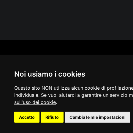
CAT
PER
MUS
Noi usiamo i cookies
MA
IN 
PUB
Questo sito NON utilizza alcun cookie di profilazion
individuale. Se vuoi aiutarci a garantire un servizio m
sull'uso dei cookie
.
Acces
Accetto
Rifiuto
Cambia le mie impostazioni