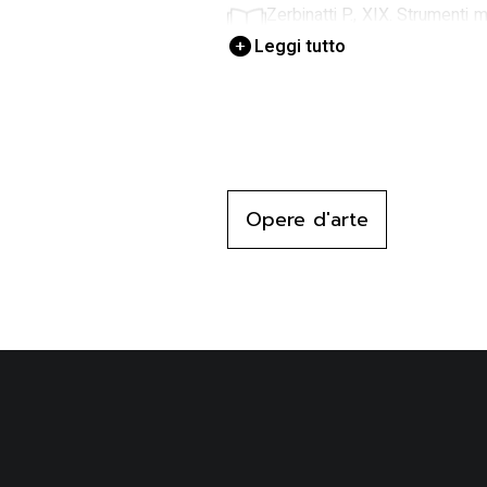
Zerbinatti P., XIX. Strumenti m
Cividale fra Medioevo e Rina
Leggi tutto
Fratta de Tomas F., X. Soffit
Pettenelle e cantinelle a Civ
d'Arcano Grattoni M., Interni 
secolo, in I Toscani nel Patri
Opere d'arte