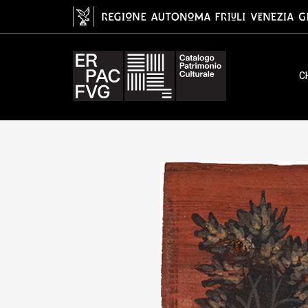
tavoletta da soffitto, Baietto An
C