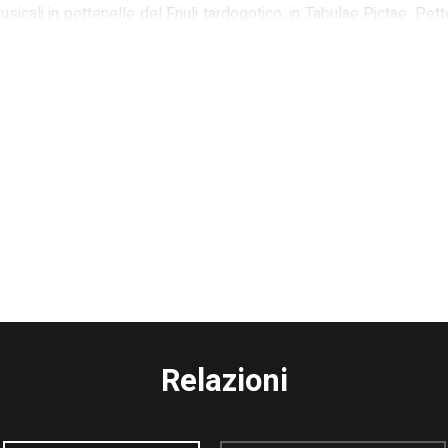
usicali in pettenelle del Friuli tardogotico, in Tabulae Pictae. Pett
scimento, Cinisello Balsamo (MI) 2013
ti lignei dipinti in Friuli tra basso Medioevo e primo Rinasciment
idale fra Medioevo e Rinascimento, Cinisello Balsamo (MI) 2013
di case e botteghe di Toscani in Friuli: il complesso Vanni degli 
arcato di Aquileia in età medioevale, Udine 2010
Relazioni