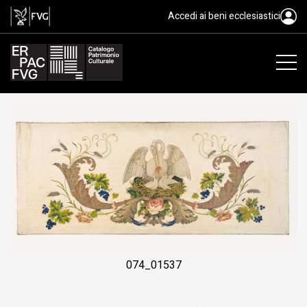
paliotto, manifattura friulana, 
Accedi ai beni ecclesiastici
074_01537