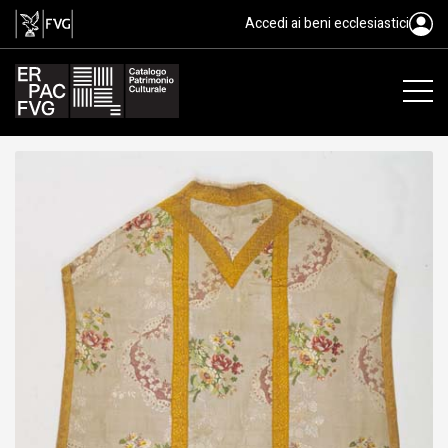
pianeta, manifattura veneziana,
Accedi ai beni ecclesiastici