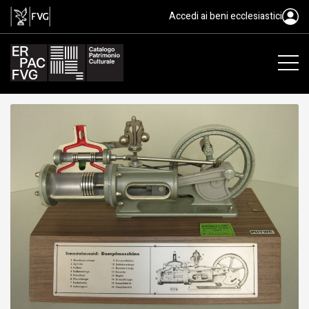
modello dimostrativo di macchi
Accedi ai beni ecclesiastici