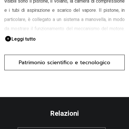
visibili sono il pistone, il volano, la camera di compressione
e i tubi di aspirazione e scarico del vapore. Il pistone, in
particolare, è collegato a un sistema a manovella, in modo
da mostrare il funzionamento del meccanismo del motore.
Iscrizioni in tedesco, poste sul basamento in legno,
Leggi tutto
descrivono le varie parti della macchina.
FUNZIONE
Patrimonio scientifico e tecnologico
Mostrare il meccanismo di funzionamento di una macchina a
vapore.
MODALITA' D'USO
Girare la manovella e mostrare le fasi di funzionamento del
Relazioni
motore agli studenti.