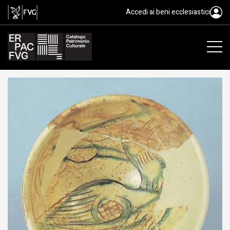
scodella, ambito friulano, XV d.
Accedi ai beni ecclesiastici