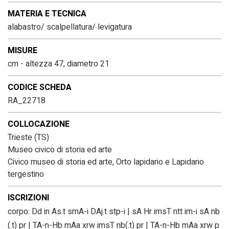
MATERIA E TECNICA
alabastro/ scalpellatura/ levigatura
MISURE
cm - altezza 47, diametro 21
CODICE SCHEDA
RA_22718
COLLOCAZIONE
Trieste (TS)
Museo civico di storia ed arte
Civico museo di storia ed arte, Orto lapidario e Lapidario
tergestino
ISCRIZIONI
corpo: Dd in As.t smA-i DAj.t stp-i | sA Hr imsT ntt im-i sA nb
(.t) pr | TA-n-Hb mAa xrw imsT nb(.t) pr | TA-n-Hb mAa xrw p