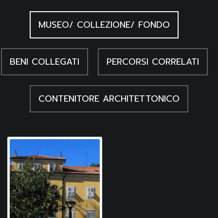
Petrie Collection, Warminster (England) 1984
Reisner G. A., Canopics, revised and annoted by
MUSEO/ COLLEZIONE/ FONDO
Mohammed Hassan Abd-ul-Rahman, CG 4001-4740
and 4977-5033, Le Caire 1967
Uomo egizio, L'uomo egizio. L'antica civiltà faraonica nel
BENI COLLEGATI
PERCORSI CORRELATI
racconto dei suoi protagonisti, Milano 2004
CONTENITORE ARCHITETTONICO