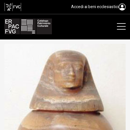
canopo, cultura egizia, VII-VI a.
Accedi ai beni ecclesiastici