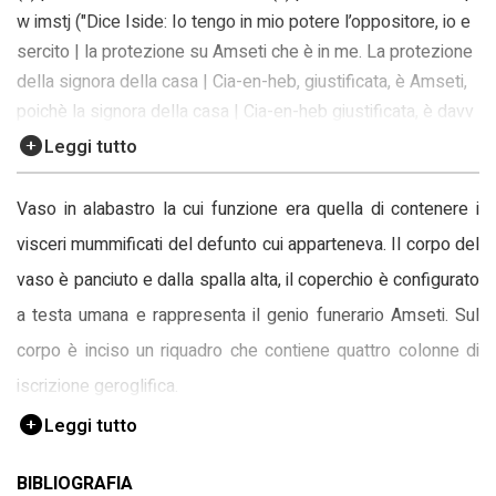
w imstj ("Dice Iside: Io tengo in mio potere l’oppositore, io e
sercito | la protezione su Amseti che è in me. La protezione
della signora della casa | Cia-en-heb, giustificata, è Amseti,
poichè la signora della casa | Cia-en-heb giustificata, è davv
ero Amseti")
Leggi tutto
Vaso in alabastro la cui funzione era quella di contenere i
visceri mummificati del defunto cui apparteneva. Il corpo del
vaso è panciuto e dalla spalla alta, il coperchio è configurato
a testa umana e rappresenta il genio funerario Amseti. Sul
corpo è inciso un riquadro che contiene quattro colonne di
iscrizione geroglifica.
Leggi tutto
L'oggetto è correlato alle schede con NCTN 00069158,
00069159, 00069160 perché forma un set di quattro vasi (il
BIBLIOGRAFIA