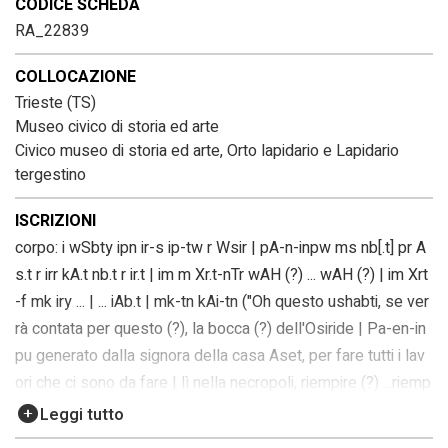
CODICE SCHEDA
RA_22839
COLLOCAZIONE
Trieste (TS)
Museo civico di storia ed arte
Civico museo di storia ed arte, Orto lapidario e Lapidario
tergestino
ISCRIZIONI
corpo: i wSbty ipn ir-s ip-tw r Wsir | pA-n-inpw ms nb[.t] pr A
s.t r irr kA.t nb.t r ir.t | im m Xr.t-nTr wAH (?) ... wAH (?) | im Xrt
-f mk iry ... | ... iAb.t | mk-tn kAi-tn ("Oh questo ushabti, se ver
rà contata per questo (?), la bocca (?) dell'Osiride | Pa-en-in
pu generato dalla signora della casa Aset, per fare tutti i lav
ori che ci sono da fare | lì nella necropoli, riempire (?) ...riemp
ire (?) | ... nel suo dovere, eccomi... | ... oriente | eccomi, dovra
Leggi tutto
i dire")