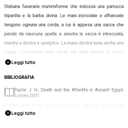
Statuina funeraria mummiforme che indossa una parrucca
tripartita e la barba divina. Le mani incrociate e affiancate
tengono ognuna una corda, a cui è appesa una sacca che
pende da ciascuna spalla: a sinistra la sacca è intrecciata,
mentre a destra è semplice. La mano destra tiene anche una
zappa. L’iscrizione corre lungo sei righe intorno al corpo
dell’ushabti e riporta il capitolo 6 del Libro dei Morti, con il
Leggi tutto
nome del defunto e della madre tra la prima e la seconda
BIBLIOGRAFIA
riga.
Taylor J. H., Death and the Afterlife in Ancient Egypt,
L'ushabti appartiene allo stesso personaggio di quello con
Londra 2001
num. d'inv. 30949 del Civico Museo di Storia ed Arte di
Stewart H. M., Egyptian Shabtis, Princes Risborough
Trieste (scheda con NCTN 00069279). L'epoca tardiva della
1995
Leggi tutto
statuina rende conto delle inconsistenze ortografiche e