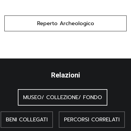
grammaticali presenti nell'iscrizione col capitolo 6 del Libro
dei Morti, il cui testo appare ormai corrotto.
Reperto Archeologico
Relazioni
MUSEO/ COLLEZIONE/ FONDO
BENI COLLEGATI
PERCORSI CORRELATI