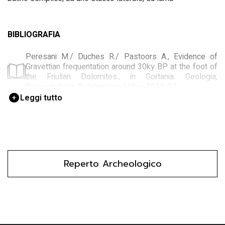
BIBLIOGRAFIA
Peresani M./ Duches R./ Pastoors A., Evidence of
Gravettian frequentation around 30ky BP at the foot of
the Friulian Dolomites., in Gortania. Geologia,
Paleontologia, Paletnologia, Udine 2011, 33
Leggi tutto
Rio Secco Cave, The Rio Secco Cave and the North
Adriatic region, a key context for investigating the
Neanderthal demise, in Antiquity, 2012, 86 - issue 332
Primo rapporto, Primo rapporto sulla campagna di
scavi 2010 nella Grotta del Rio Secco, Altopiano di
Reperto Archeologico
Pradis, in Bollettino Società Naturalisti "Silvia Zenari",
Pordenone 2010, 34