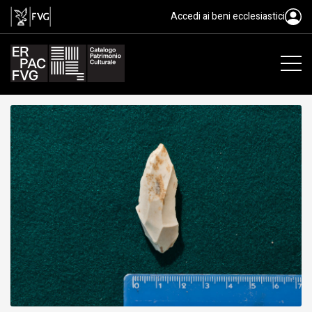
bulino, cultura gravettiana, Pale
Accedi ai beni ecclesiastici