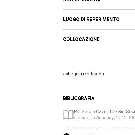
LUOGO DI REPERIMENTO
COLLOCAZIONE
scheggia centripeta
BIBLIOGRAFIA
Rio Secco Cave, The Rio Secco
demise, in Antiquity, 2012, 86
Primo rapporto, Primo rappor
Bollettino Società Naturalisti