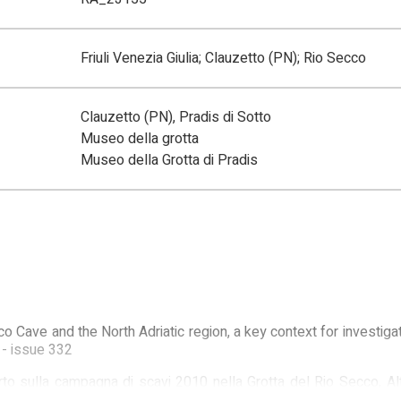
Friuli Venezia Giulia; Clauzetto (PN); Rio Secco
Clauzetto (PN), Pradis di Sotto
Museo della grotta
Museo della Grotta di Pradis
 Cave and the North Adriatic region, a key context for investiga
 - issue 332
to sulla campagna di scavi 2010 nella Grotta del Rio Secco, Alt
 "Silvia Zenari", Pordenone 2010, 34