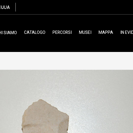
leolitico medio
CATALOGO
PERCORSI
MUSEI
MAPPA
IN EV
HI SIAMO