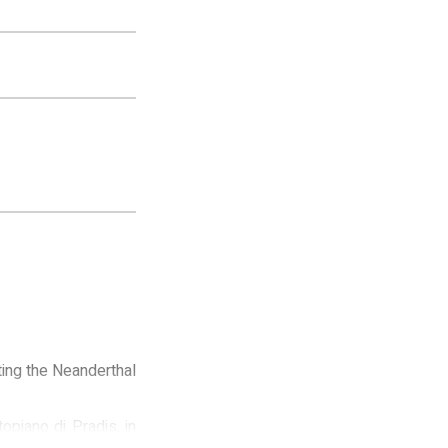
ting the Neanderthal
opiano di Pradis, in