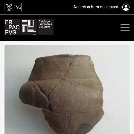
recipiente/ parete, Neolitico, Neo
Accedi ai beni ecclesiastici