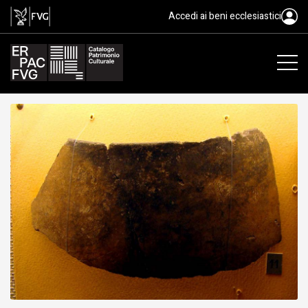
recipiente/ orlo, cultura dei Vasi
Accedi ai beni ecclesiastici