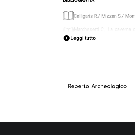
BIBLIOGRAFIA
Calligaris R./ Mizzan S./ Mont
Marchesetti C., La caverna d
Trieste 1890, 8
Leggi tutto
Reperto Archeologico