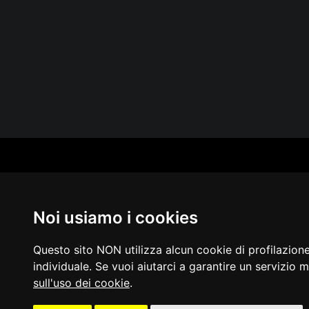
CAT
PER
MUS
Noi usiamo i cookies
MA
IN 
PUB
Questo sito NON utilizza alcun cookie di profilazion
individuale. Se vuoi aiutarci a garantire un servizio m
sull'uso dei cookie
.
Acces