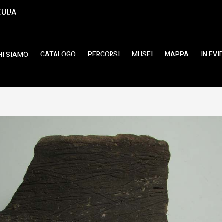
 Eneolitico
CATALOGO
PERCORSI
MUSEI
MAPPA
IN EV
HI SIAMO