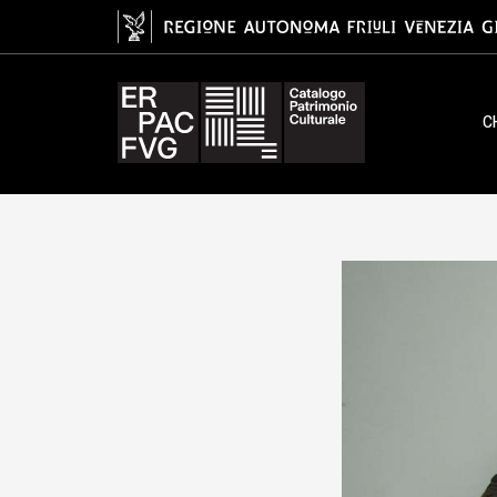
recipiente/ orlo, Neolitico tardo -
C