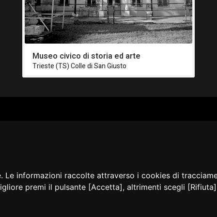
Museo civico di storia ed arte
Trieste (TS) Colle di San Giusto
ALOGO
CHI SIAMO
RISORSE
CORSI
Contatti
Formazione - Musei
EI
Cosa facciamo
Formazione - Biblioteche
PPA
La nostra storia
Progetti
EVIDENZA
Convegni, seminari, event
BLICAZIONI
e. Le informazioni raccolte attraverso i cookies di tracciam
AMMER
igliore premi il pulsante [Accetta], altrimenti scegli [Rifiut
sibilità
Privacy e Note
Cookie
Amministrazione
Dichia