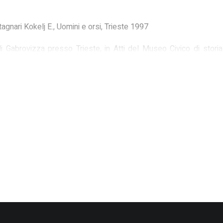
agnari Kokelj E., Uomini e orsi, Trieste 1997
i Gabrovizza presso Trieste, in Atti del Museo Civico di storia 