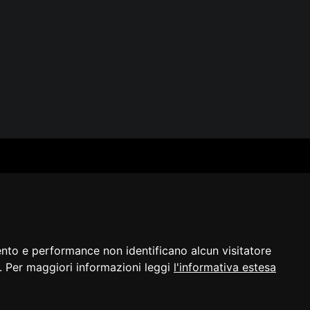
SERVIZI
SEGUICI
Archivio fotografico
Biblioteca
Formazione e consulenza
i
ento e performance non identificano alcun visitatore
a]. Per maggiori informazioni leggi
l'informativa estesa
razione di
Cambio preferenze
©2023 - ERPAC