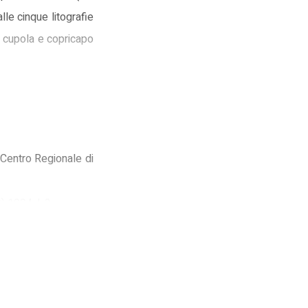
lle cinque litografie
 a cupola e copricapo
 Centro Regionale di
D) 1994, I-2