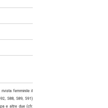
rivista femminile il
592, 588, 589, 591)
pa e altre due (cfr.