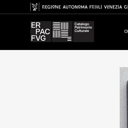
ambito lombardo, XIX
C