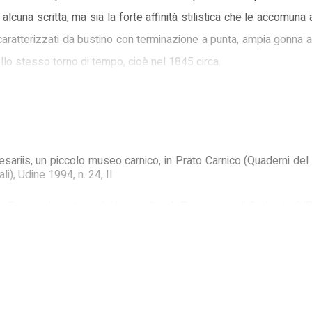
una scritta, ma sia la forte affinità stilistica che le accomuna a
i, caratterizzati da bustino con terminazione a punta, ampia gonna
llo stesso torno di tempo, cioè nel 1845 circa.
sariis, un piccolo museo carnico, in Prato Carnico (Quaderni del
i), Udine 1994, n. 24, II
o Carnico. Inventario dei beni culturali, Passariano di Codroipo (U