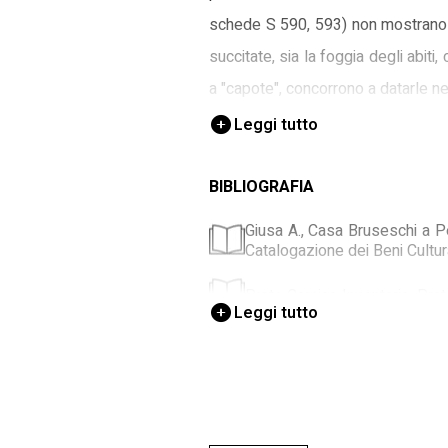
schede S 590, 593) non mostrano alc
succitate, sia la foggia degli abit
a "capote", concorrono a datarle ne
Leggi tutto
BIBLIOGRAFIA
Giusa A., Casa Bruseschi a Pe
Catalogazione dei Beni Cultural
Prato Carnico Inventario, Prat
Leggi tutto