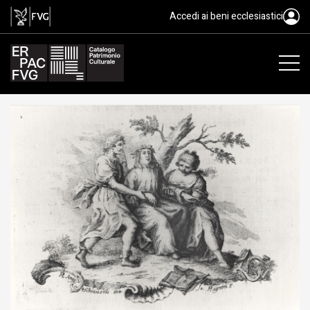
Magnini Giovanni, XVIII
Accedi ai beni ecclesiastici