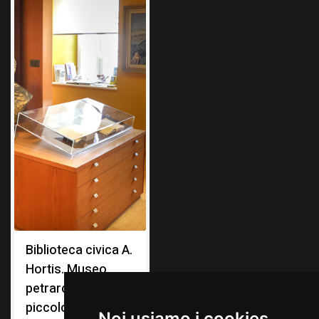
Biblioteca civica A.
Hortis. Museo
petrarchesco
piccolomineo
Noi usiamo i cookies