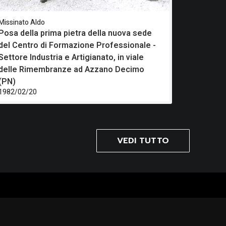
Missinato Aldo
Posa della prima pietra della nuova sede
del Centro di Formazione Professionale -
Settore Industria e Artigianato, in viale
delle Rimembranze ad Azzano Decimo
(PN)
1982/02/20
VEDI TUTTO
SERVIZI
SEGUICI
Archivio fotografico