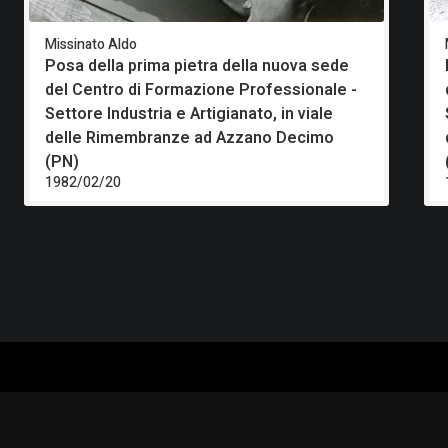
Missinato Aldo
Posa della prima pietra della nuova sede
del Centro di Formazione Professionale -
Settore Industria e Artigianato, in viale
delle Rimembranze ad Azzano Decimo
(PN)
1982/02/20
ALOGO
CHI SIAMO
RISORSE
CORSI
Contatti
Formazione - Musei
EI