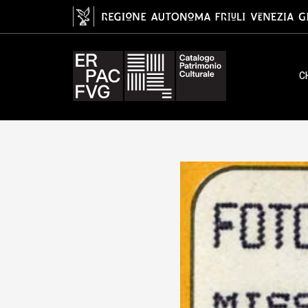
timbro, Missinato, Aldo
C