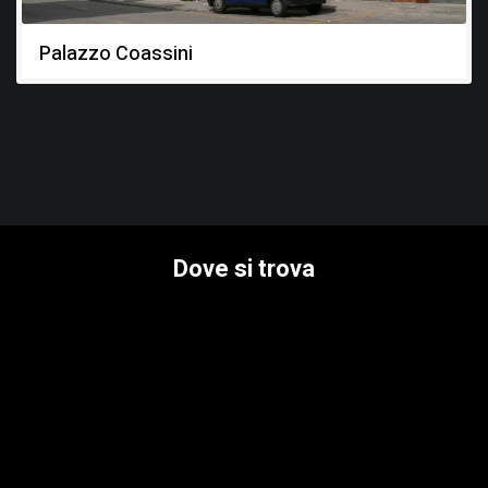
1570 - 1570
Palazzo Coassini
Dal rapporto della visita apostolica dell’Abate Bartolomeo
Conte di Porcia nel 1570, nel manoscritto, conservato
presso la biblioteca di Udine, si sa che la chiesa aveva, oltre
all’altare maggiore, altri quattro altari laterali, esisteva un
coro probabilmente con sedili in legno; inoltre la chiesa
disponeva di una sacrestia e di una torre con unica campana.
Dove si trova
1568 - 1568
Per volere del conte Giacomo d’Attems quinto
rappresentante in carica della fortezza di Gradisca, il
palazzo a fianco della chiesa viene trasformato in residenza
ufficiale per i Capitani Cesarei che fino ad allora risiedevano
nella Casa dei Provveditori. Viene eretta l’ala settentrionale il