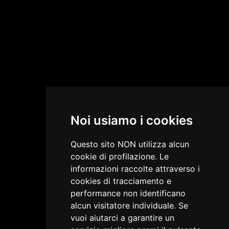
cui pianoterra è riservato agli uffici della pubblica
amministrazione: l’ufficio Pretorio, mentre il piano nobile è
riservato alla residenza capitaniale.
1601 - 1601
Nel 1601 viene inserito l’organo.
1603 - 1603
Noi usiamo i cookies
Nel 1603 vengono apportate numerose modifiche agli altari
che cambiano anche l’intitolazione
Questo sito NON utilizza alcun
cookie di profilazione. Le
1621 - 1647
informazioni raccolte attraverso i
cookies di tracciamento e
Intorno al 1621, Il capitano in carica barone Antonio de
performance non identificano
Rabatta, chiude la calle che divide la chiesa dalla residenza
alcun visitatore individuale. Se
“Arciducale” perché vi scorre l’acqua piovana e gli abitanti
vuoi aiutarci a garantire un