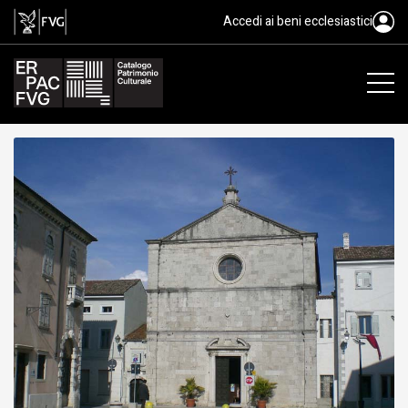
Chiesa della Beata Vergine Addo
Accedi ai beni ecclesiastici