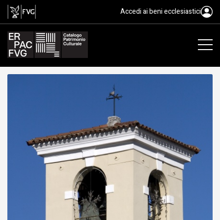
Campanile della chiesa di Santa
Accedi ai beni ecclesiastici