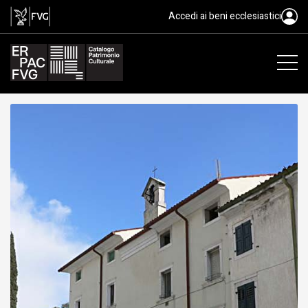
Casa Corona, Gradisca d'Isonzo
Accedi ai beni ecclesiastici