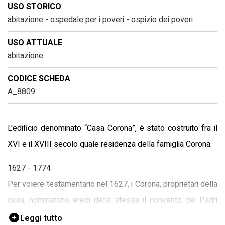
USO STORICO
abitazione - ospedale per i poveri - ospizio dei poveri
USO ATTUALE
abitazione
CODICE SCHEDA
A_8809
L'edificio denominato “Casa Corona”, è stato costruito fra il
XVI e il XVIII secolo quale residenza della famiglia Corona.
1627 - 1774
Per volere testamentario nel 1627, i Corona, proprietari della
casa, nominarono eredi della stessa il convento dei Padri
Serviti e l’Ospedale di Gradisca a condizione che, nella loro
Leggi tutto