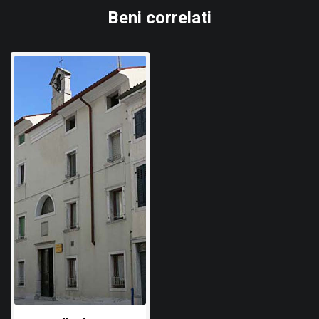
Gardis'cia Gradisca, Gardis'cia. 54 Congres, Udine 1977
Beni correlati
della città, risalente al 1642.
Guerre Gradiscane, Guerre gradiscane. Documenti,
Udine 1893
1706 - 1706
Nel 1706 l'artista Giulio Quaglio dipinse la pala d'altare
collocata nell'abiside della chiesa, come attesta l'iscrizione
esistente: IVLIVS QUALES / 1706.
1982
Intervento di restauro totale
Edificio in muratura di pietra e mattoni intonacati, formato
dall'accorpamento di quattro costruzioni di epoche diverse. I
cortili interni consentono l'accesso attraverso calla Corona.
La costruzione a tre piani con un piano sottotetto, è situata
all'angolo tra due vie e non presenta all'esterno altro