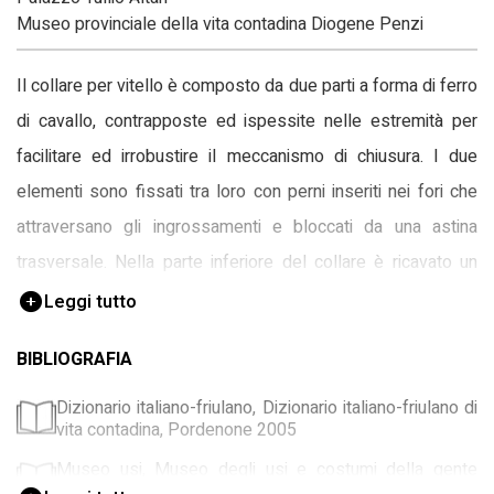
Museo provinciale della vita contadina Diogene Penzi
Il collare per vitello è composto da due parti a forma di ferro
di cavallo, contrapposte ed ispessite nelle estremità per
facilitare ed irrobustire il meccanismo di chiusura. I due
elementi sono fissati tra loro con perni inseriti nei fori che
attraversano gli ingrossamenti e bloccati da una astina
trasversale. Nella parte inferiore del collare è ricavato un
foro per appendere il campanaccio, assente.
Leggi tutto
BIBLIOGRAFIA
Dizionario italiano-friulano, Dizionario italiano-friulano di
vita contadina, Pordenone 2005
Museo usi, Museo degli usi e costumi della gente
trentina., San Michele all'Adige 2002