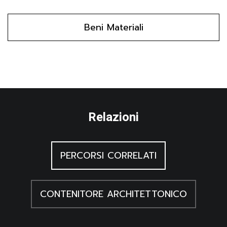
Polo G./ Venturini G., Civiltà contadina della Bassa
La stiratura è tuttavia più comune negli ambienti cittadini,
trevigiana, Treviso 1982
mentre negli usi contadini è più rara.
Beni Materiali
Scheuermeier P., Il lavoro dei contadini. Cultura
materiale e artigianato rurale in Italia e nella Svizzera
italiana e retoromanza, Milano 1980, 2
Gortani M., L'arte popolare in Carnia. Il Museo Carnico
delle Arti e Tradizioni popolari, Udine 1965
Un imprest, Un imprest, una storia, una gota di vita, s.l.
s. d.
Relazioni
PERCORSI CORRELATI
CONTENITORE ARCHITETTONICO