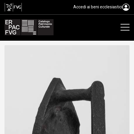
ferro da stiro, fier di sopressâ
Accedi ai beni ecclesiastici