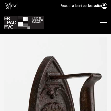
ferro da stiro, fier di sopressâ
Accedi ai beni ecclesiastici