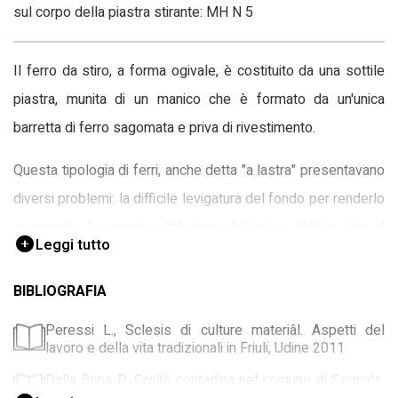
sul corpo della piastra stirante: MH N 5
Il ferro da stiro, a forma ogivale, è costituito da una sottile
piastra, munita di un manico che è formato da un'unica
barretta di ferro sagomata e priva di rivestimento.
Questa tipologia di ferri, anche detta "a lastra" presentavano
diversi problemi: la difficile levigatura del fondo per renderlo
scorrevole, l'eccessiva diffusione del calore dalla piastra al
Leggi tutto
manico e la necessità di scaldarlo direttamente sul fuoco
sporcandolo in tal modo con ceneri e braci. Inoltre la
BIBLIOGRAFIA
temperatura raggiunta, che peraltro calava rapidamente, era
Peressi L., Sclesis di culture materiâl. Aspetti del
molto variabile e incostante. In genere comunque si stirava
lavoro e della vita tradizionali in Friuli, Udine 2011
molto poco, vari sono i fattori che influenzano questa attività:
Dalla Bona P., Civiltà contadina nel comune di Sequals.
condizioni sociali, abitudini personali o anche tradizioni locali.
1850-1950, Sequals (PN) 1993