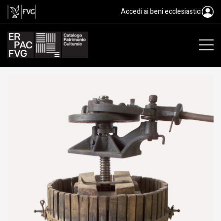
torchio
Accedi ai beni ecclesiastici