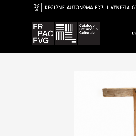
cavalletto, cavalet
C