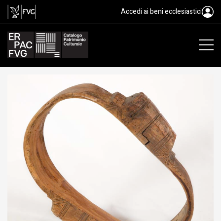
collare, cjàvina
Accedi ai beni ecclesiastici