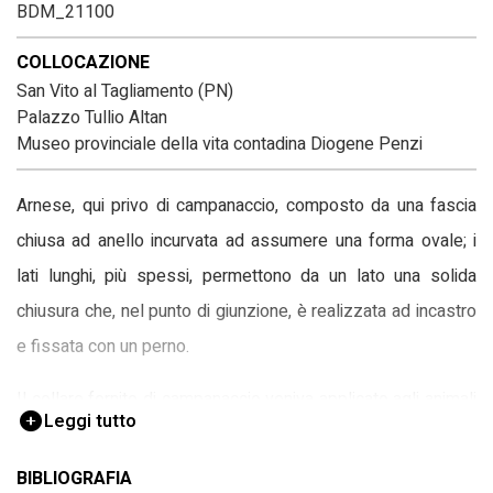
BDM_21100
COLLOCAZIONE
San Vito al Tagliamento (PN)
Palazzo Tullio Altan
Museo provinciale della vita contadina Diogene Penzi
Arnese, qui privo di campanaccio, composto da una fascia
chiusa ad anello incurvata ad assumere una forma ovale; i
lati lunghi, più spessi, permettono da un lato una solida
chiusura che, nel punto di giunzione, è realizzata ad incastro
e fissata con un perno.
Il collare fornito di campanaccio veniva applicato agli animali
Leggi tutto
più irrequieti o a quelli dominanti per controllarne gli
spostamenti. Ad ogni campanaccio corrisponde un suono
BIBLIOGRAFIA