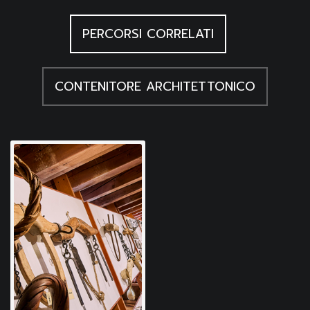
Peressi L., Il linguaggio tecnico in uno stal di Claut, in
PERCORSI CORRELATI
Sot la Nape, Udine 1960, 3/4
CONTENITORE ARCHITETTONICO