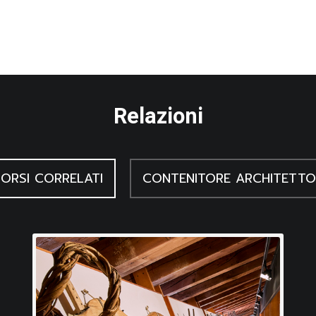
vinciale della Vita contadina, Pordenone 1987
 cultura contadina dimenticata, Udine 1983
 contadini. Cultura materiale e artigianato rurale in Italia e nell
Relazioni
ia, una gota di vita, s.l. s. d.
ORSI CORRELATI
CONTENITORE ARCHITETTO