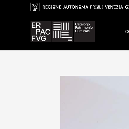
capestro, cjavèstri
C