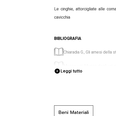
Le cinghie, attorcigliate alle co
cavicchia
BIBLIOGRAFIA
Chiaradia G., Gli arnesi della s
Museo usi, Museo degli usi e 
Leggi tutto
Dalla Bona P., Civiltà conta
Ongaro R., Il cjar furlan, in S
Pellegrini G. B./ Marcato C., T
Beni Materiali