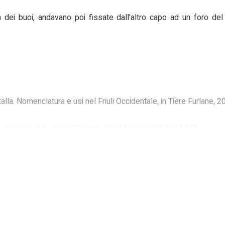
rna dei buoi, andavano poi fissate dall'altro capo ad un foro de
talla. Nomenclatura e usi nel Friuli Occidentale, in Tiere Furlane, 201
costumi della gente trentina., San Michele all'Adige 2002
dina nel comune di Sequals. 1850-1950, Sequals (PN) 1993
ot la Nape, Udine 1992, XLIV, n. 1-2, pp. 87-93
erminologia agricola friulana, Udine 1988, II