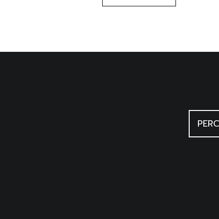
Penzi D., Guida al Museo Pro
Penzi D., Vandi e regolà. Una
Scheuermeier P., Il lavoro dei
retoromanza, Milano 1980, 2
Un imprest, Un imprest, una stor
PERC