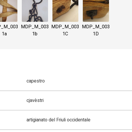
_M_003
MDP_M_003
MDP_M_003
MDP_M_003
1a
1b
1C
1D
capestro
cjavèstri
artigianato del Friuli occidentale