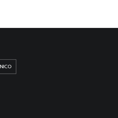
a Svizzera italiana e
NICO