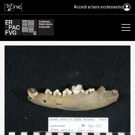
fossile, Animalia, Mammalia
Accedi ai beni ecclesiastici