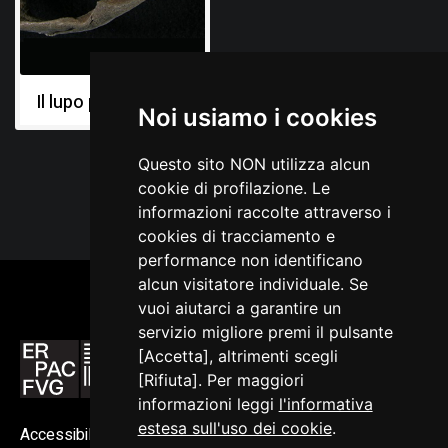
Marchesetti C., Relazione sugli scavi paletonologici
eseguiti nel 1904, in Bollettino della Società Adriatica di
Scienze Naturali in Trieste, Trieste 1907, 23
Il lupo preistorico
Perko G. A., La fauna diluviale della caverna degli Orsi
Noi usiamo i cookies
presso Nabresina, in Il Tourista, Trieste 1904, XI, n. 1-4
Questo sito NON utilizza alcun
cookie di profilazione. Le
informazioni raccolte attraverso i
cookies di tracciamento e
performance non identificano
alcun visitatore individuale. Se
vuoi aiutarci a garantire un
servizio migliore premi il pulsante
[Accetta], altrimenti scegli
[Rifiuta]. Per maggiori
informazioni leggi
l'informativa
estesa sull'uso dei cookie
.
Accessibilità