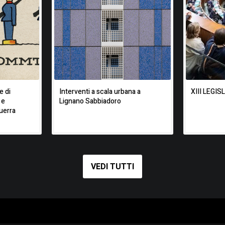
e di
Interventi a scala urbana a
XIII LEGI
 e
Lignano Sabbiadoro
uerra
VEDI TUTTI