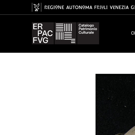
Il lupo preistorico
C