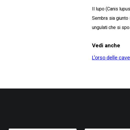
Il lupo (Canis lupu
Sembra sia giunto i
ungulati che si spo
Vedi anche
L'orso delle cave