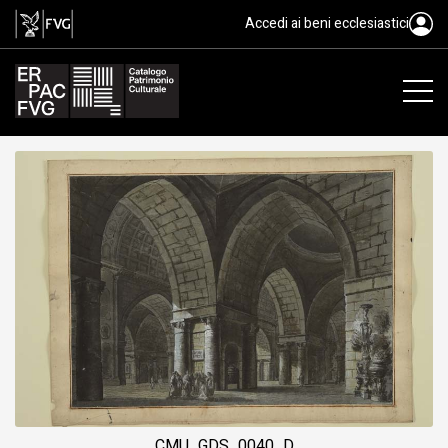
disegno per scenografia, Chiarot
Accedi ai beni ecclesiastici
CMU_GDS_0040_D