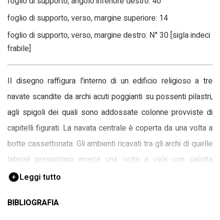
foglio di supporto, angolo inferiore destro: 40
foglio di supporto, verso, margine superiore: 14
foglio di supporto, verso, margine destro: N° 30 [sigla indeci
frabile]
Il disegno raffigura l'interno di un edificio religioso a tre
navate scandite da archi acuti poggianti su possenti pilastri,
agli spigoli dei quali sono addossate colonne provviste di
capitelli figurati. La navata centrale è coperta da una volta a
botte cassettonata. Gli ambienti ricavati tra gli archi di quelle
laterali presentano invece una volta a vela con calotta
rialzata. Grandi urne ospitate in nicchie e rilievi decorano
Leggi tutto
l'architettura, mentre in primo piano sulla destra sono posti
BIBLIOGRAFIA
un candelabro monumentale di foggia elaborata e un