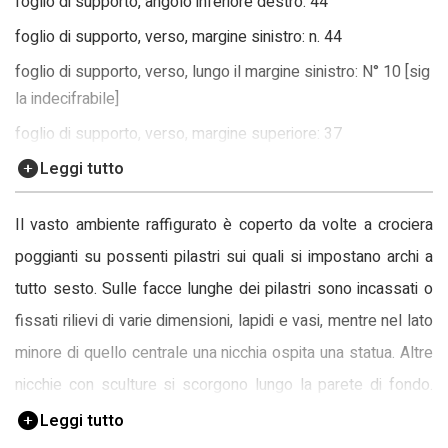
foglio di supporto, angolo inferiore destro: 44
foglio di supporto, verso, margine sinistro: n. 44
foglio di supporto, verso, lungo il margine sinistro: N° 10 [sig
la indecifrabile]
foglio di supporto, verso, margine superiore: 37
Leggi tutto
Il vasto ambiente raffigurato è coperto da volte a crociera
poggianti su possenti pilastri sui quali si impostano archi a
tutto sesto. Sulle facce lunghe dei pilastri sono incassati o
fissati rilievi di varie dimensioni, lapidi e vasi, mentre nel lato
minore di quello centrale una nicchia ospita una statua. Altre
nicchie con sculture si scorgono lungo la parete di fondo.
Sulla parete in primo piano a sinistra è fissato un trionfo
Leggi tutto