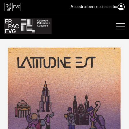
disegno, Chersicla Bruno, XX
Accedi ai beni ecclesiastici