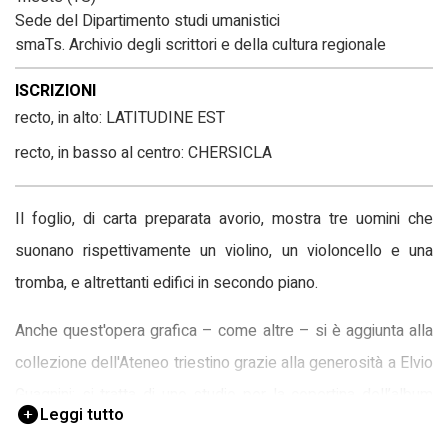
Sede del Dipartimento studi umanistici
smaTs. Archivio degli scrittori e della cultura regionale
ISCRIZIONI
recto, in alto: LATITUDINE EST
recto, in basso al centro: CHERSICLA
Il foglio, di carta preparata avorio, mostra tre uomini che
suonano rispettivamente un violino, un violoncello e una
tromba, e altrettanti edifici in secondo piano.
Anche quest'opera grafica – come altre – si è aggiunta alla
collezione dell'Ateneo triestino grazie alla generosità a Elvio
Guagnini; si tratta di uno studio per la copertina dell’album
Leggi tutto
Latitudine Est, pubblicato nel 1994 dal trombettista triestino