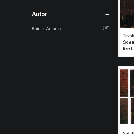
Autori
Baietto Antonio
(18)
Tavole
Scen
Baiet
Soffit