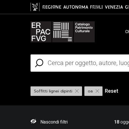
C
Reset
Soffitti lignei dipinti
oa
Nascondi filtri
18
ogge