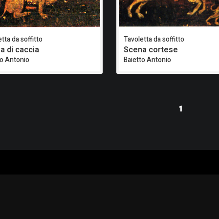
tta da soffitto
Tavoletta da soffitto
a di caccia
Scena cortese
to Antonio
Baietto Antonio
1
ALOGO
CHI SIAMO
RISORSE
CORSI
Contatti
Formazione - Musei
EI
Cosa facciamo
Formazione - Biblioteche
PPA
La nostra storia
Progetti
EVIDENZA