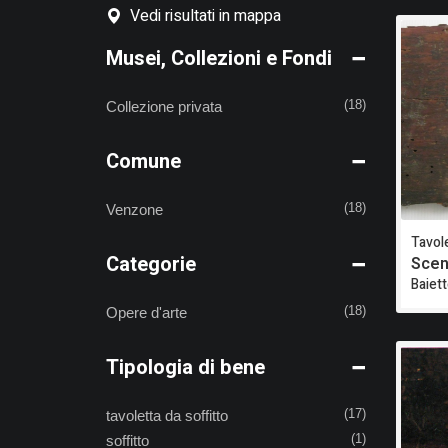
Vedi risultati in mappa
Musei, Collezioni e Fondi
Collezione privata
(18)
Comune
Venzone
(18)
Tavole
Categorie
Scen
Baiet
Opere d'arte
(18)
Tipologia di bene
tavoletta da soffitto
(17)
soffitto
(1)