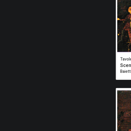
Tavole
Scen
Baiet