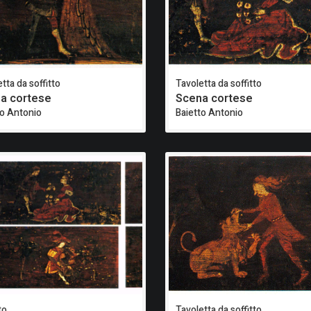
tta da soffitto
Tavoletta da soffitto
a cortese
Scena cortese
to Antonio
Baietto Antonio
to
Tavoletta da soffitto