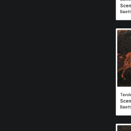
Scen
Baiet
Tavole
Scen
Baiet