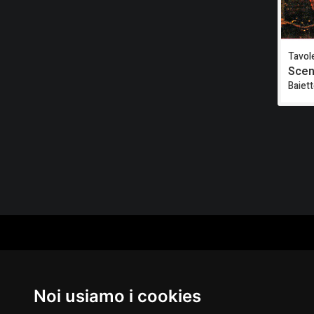
Tavole
Scen
Baiet
CAT
PER
MUS
Noi usiamo i cookies
MA
IN 