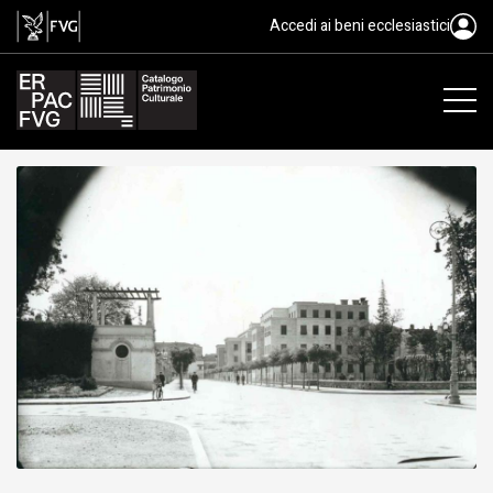
gelatina bromuro d'argento/ vet
Accedi ai beni ecclesiastici