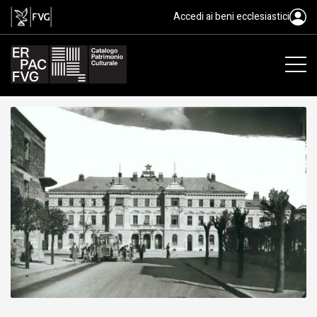
gelatina bromuro d'argento/ vet
Accedi ai beni ecclesiastici