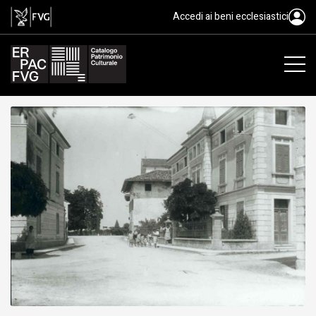
gelatina bromuro d'argento/ vet
Accedi ai beni ecclesiastici