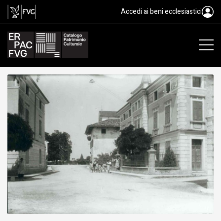
gelatina bromuro d'argento/ vet
Accedi ai beni ecclesiastici