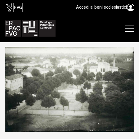
gelatina bromuro d'argento/ vet
Accedi ai beni ecclesiastici