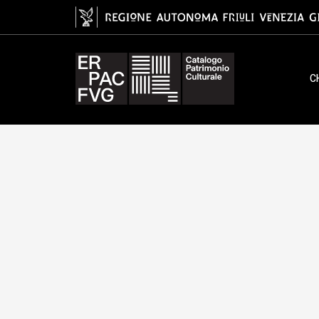
gelatina ai sali d'argento/ carta
C