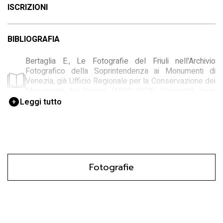
ISCRIZIONI
BIBLIOGRAFIA
Bertaglia E., Le Fotografie del Friuli nell'Archivio
Fotografico della Soprintendenza ai Monumenti di
Venezia, già Ufficio Regionale per la Conservazione dei
Monumenti del Veneto (1903-1923), Università degli
Studi di Udine 2003-2004
Leggi tutto
Fotografie