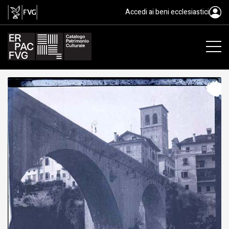
gelatina bromuro d'argento/ pelli
Accedi ai beni ecclesiastici