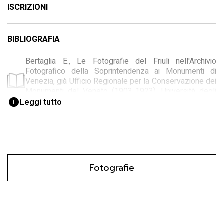
ISCRIZIONI
BIBLIOGRAFIA
Bertaglia E., Le Fotografie del Friuli nell'Archivio
Fotografico della Soprintendenza ai Monumenti di
Venezia, già Ufficio Regionale per la Conservazione dei
Monumenti del Veneto (1903-1923), Università degli
Studi di Udine 2003-2004
Leggi tutto
Fotografie