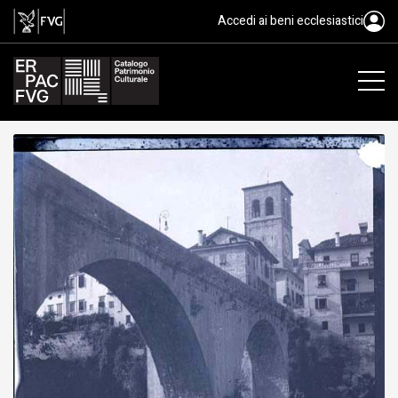
gelatina bromuro d'argento/ pelli
Accedi ai beni ecclesiastici