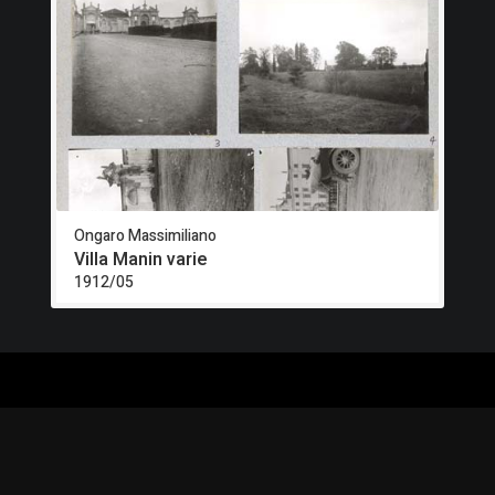
Ongaro Massimiliano
Villa Manin varie
1912/05
ALOGO
CHI SIAMO
RISORSE
CORSI
Contatti
Formazione - Musei
EI
Cosa facciamo
Formazione - Biblioteche
PPA