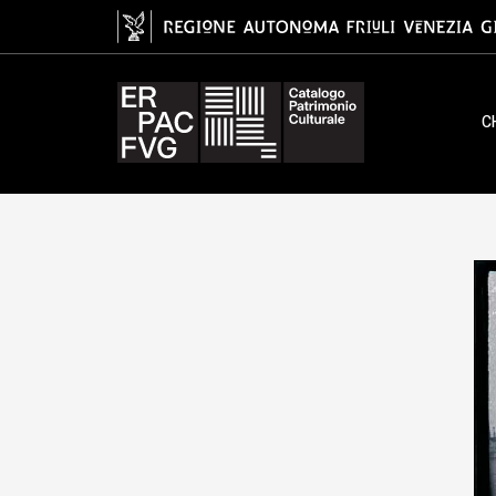
gelatina bromuro d'argento/ pelli
C