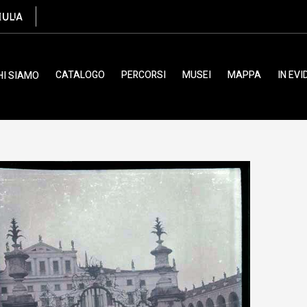
cola (acetato)
CATALOGO
PERCORSI
MUSEI
MAPPA
IN EV
HI SIAMO