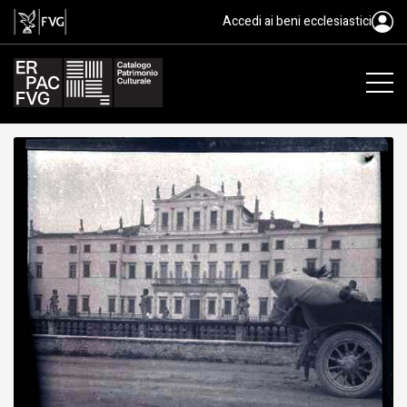
gelatina bromuro d'argento/ pelli
Accedi ai beni ecclesiastici