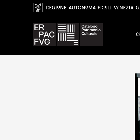
gelatina bromuro d'argento/ pelli
C