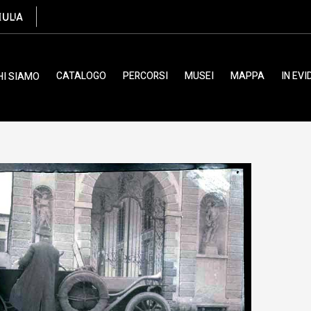
cola (acetato)
CATALOGO
PERCORSI
MUSEI
MAPPA
IN EV
HI SIAMO