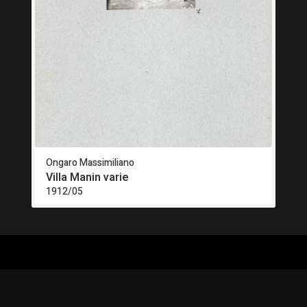
Ongaro Massimiliano
Villa Manin varie
1912/05
ALOGO
CHI SIAMO
RISORSE
CORSI
Contatti
Formazione - Musei
EI