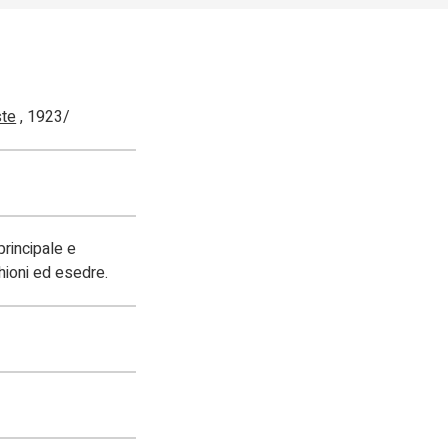
ste
, 1923/
principale e
chioni ed esedre.