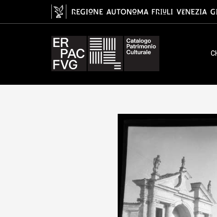
gelatina ai sali d'argento/ pellico
C