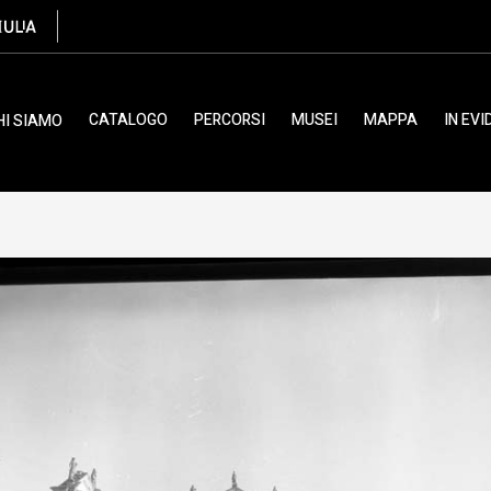
la (acetato)
CATALOGO
PERCORSI
MUSEI
MAPPA
IN EV
HI SIAMO