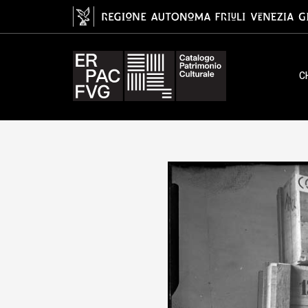
gelatina ai sali d'argento/ vetro
C