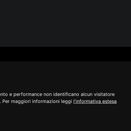
SERVIZI
SEGUICI
Archivio fotografico
Biblioteca
Formazione e consulenza
i
ento e performance non identificano alcun visitatore
a]. Per maggiori informazioni leggi
l'informativa estesa
razione di
Cambio preferenze
©2023 - ERPAC
bilità
cookie
FVG