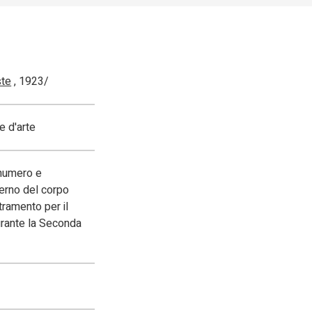
ste
, 1923/
e d'arte
 numero e
terno del corpo
tramento per il
durante la Seconda