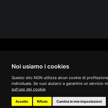
CAT
PER
MUS
Noi usiamo i cookies
MA
IN 
PUB
Questo sito NON utilizza alcun cookie di profilazion
individuale. Se vuoi aiutarci a garantire un servizio m
sull'uso dei cookie
.
Acces
Accetto
Rifiuto
Cambia le mie impostazioni