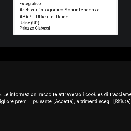
Fotografico
Archivio fotografico Soprintendenza
ABAP - Ufficio di Udine
Udine (UD)
Palazzo Clabassi
ALOGO
CHI SIAMO
RISORSE
CORSI
Contatti
Formazione - Musei
EI
Cosa facciamo
Formazione - Biblioteche
PPA
La nostra storia
Progetti
EVIDENZA
Convegni, seminari, event
BLICAZIONI
e. Le informazioni raccolte attraverso i cookies di tracciam
AMMER
igliore premi il pulsante [Accetta], altrimenti scegli [Rifiut
sibilità
Privacy e Note
Cookie
Amministrazione
Dichia
legali
policy
trasparente
accessi