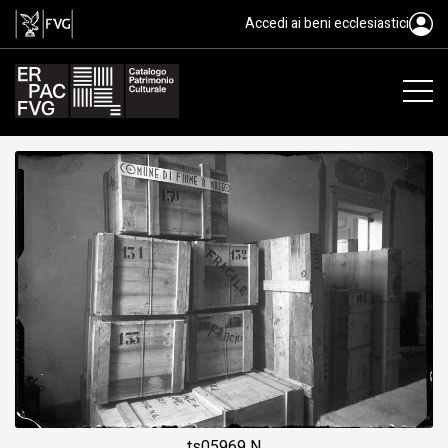
gelatina ai sali d'argento/ vetro
Accedi ai beni ecclesiastici
ts05969 N