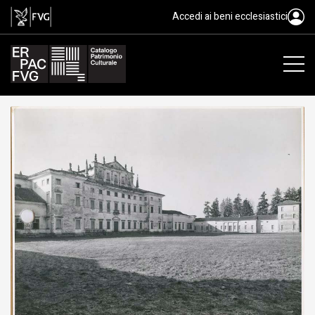
gelatina ai sali d'argento/ carta, 
Accedi ai beni ecclesiastici