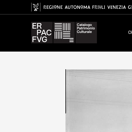
gelatina ai sali d'argento/ pellico
C