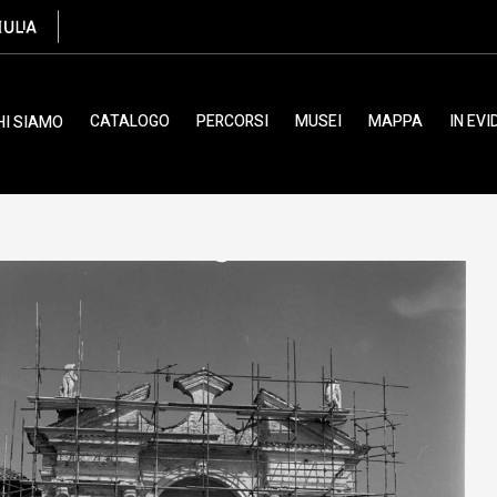
ola (acetato), Venuto Arturo
CATALOGO
PERCORSI
MUSEI
MAPPA
IN EV
HI SIAMO