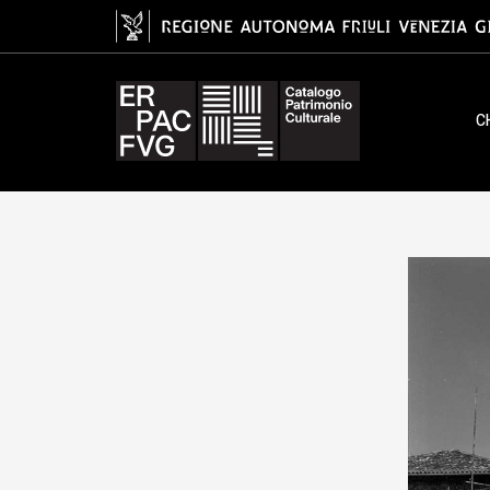
gelatina ai sali d'argento/ pellic
C